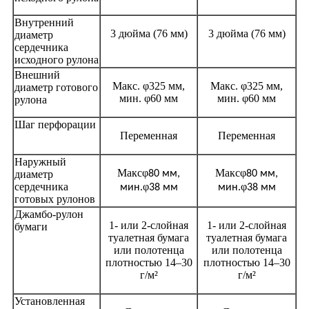
Внутренний
3 дюйма (76 мм)
3 дюйма (76 мм)
диаметр
сердечника
исходного рулона
Внешний
Макс. φ325 мм,
Макс. φ325 мм,
диаметр готового
мин. φ60 мм
мин. φ60 мм
рулона
Шаг перфорации
Переменная
Переменная
Наружный
Макс
φ
Макс
φ
диаметр
80 мм,
80 мм,
сердечника
φ
φ
мин.
38 мм
мин.
38 мм
готовых рулонов
Джамбо-рулон
1- или 2-слойная
1- или 2-слойная
бумаги
туалетная бумага
туалетная бумага
или полотенца
или полотенца
плотностью 14–30
плотностью 14–30
г/м²
г/м²
Установленная