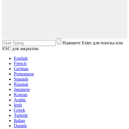
Нажмите Enter для поиска или
ESC для закрытия.
English
French
German
Portuguese
Spanish
Russian
Japanese
Korean
Arabic
Irish
Greek
Turkish
Italian
Danish