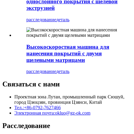
однослойного покрытия с щелевой
экструзией
расследование
деталь
Высокоскоростная машина для
нанесения покрытий с двумя
щелевыми матрицами
расследование
деталь
Связаться с нами
Проектная зона Лутан, промышленный парк Сюшуй,
город Цзюцзян, провинция Цзянси, Китай
Тел.:
+86-0792-7627466
Электронная почта:
okluo@gz-ok.com
Расследование