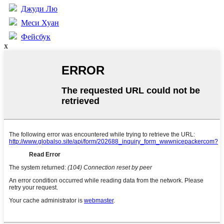
Джуди Лю
Меси Хуан
Фейсбук
x