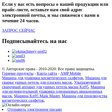
Если у вас есть вопросы о нашей продукции или
прайс-листе, оставьте нам свой адрес
электронной почты, и мы свяжемся с вами в
течение 24 часов.
ЗАПРОС СЕЙЧАС
Подписывайтесь на нас
© Авторские права - 2010-2020: Все права защищены.
Горячие продукты
-
Карта сайта
-
AMP Mobile
Машина для упаковки косметических салфеток
,
Машина для
сварки ушных петель для плоских масок
,
Ультразвуковой
сварочный аппарат для ушных петель маски Kn95
,
Машина
для индивидуальной упаковки одноразовых авиационных
масок
,
Машина Kn95 Mask Master
,
Машина для производства
косметических салфеток
,
Отправить электронное письмо