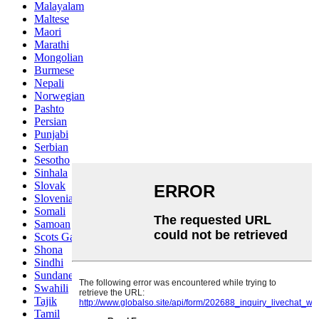
Malayalam
Maltese
Maori
Marathi
Mongolian
Burmese
Nepali
Norwegian
Pashto
Persian
Punjabi
Serbian
Sesotho
Sinhala
Slovak
Slovenian
Somali
Samoan
Scots Gaelic
Shona
Sindhi
Sundanese
Swahili
Tajik
Tamil