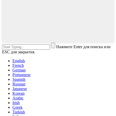
Нажмите Enter для поиска или
ESC для закрытия.
English
French
German
Portuguese
Spanish
Russian
Japanese
Korean
Arabic
Irish
Greek
Turkish