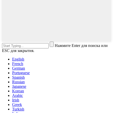
Нажмите Enter для поиска или
ESC для закрытия.
English
French
German
Portuguese
Spanish
Russian
Japanese
Korean
Arabic
Irish
Greek
Turkish