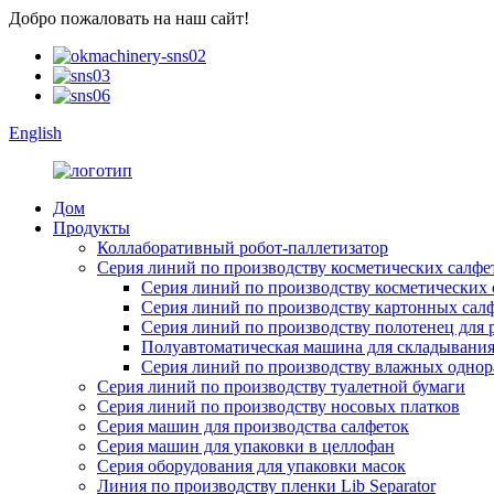
Добро пожаловать на наш сайт!
English
Дом
Продукты
Коллаборативный робот-паллетизатор
Серия линий по производству косметических салфе
Серия линий по производству косметических 
Серия линий по производству картонных сал
Серия линий по производству полотенец для 
Полуавтоматическая машина для складывания
Серия линий по производству влажных однор
Серия линий по производству туалетной бумаги
Серия линий по производству носовых платков
Серия машин для производства салфеток
Серия машин для упаковки в целлофан
Серия оборудования для упаковки масок
Линия по производству пленки Lib Separator