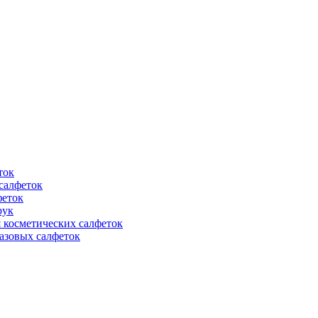
ток
салфеток
феток
рук
 косметических салфеток
азовых салфеток