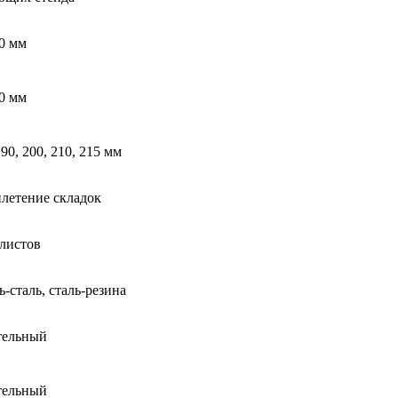
0 мм
0 мм
90, 200, 210, 215 мм
плетение складок
 листов
-сталь, сталь-резина
тельный
тельный