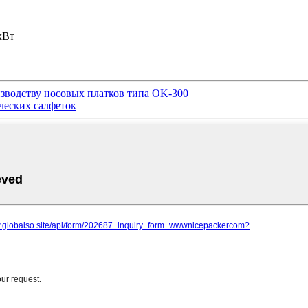
кВт
изводству носовых платков типа OK-300
ческих салфеток