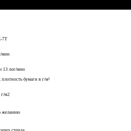
-7Т
м/мин
и 13 лог/мин
 плотность бумаги в г/м²
 г/м2
по желанию
ющих стенда