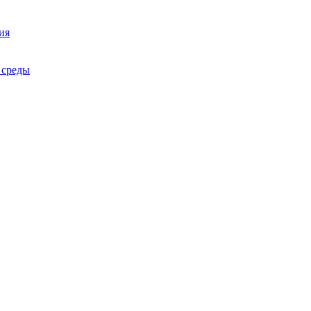
ия
 среды